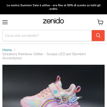
La nostra Summer Sale è attiva – ora fino al 50% di sconto su tutti gli
ordini.
Menu
Visual
il
carrel
Home
Sneakers Rainbow Glitter - Scarpe LED per Bambini
Avventurosi