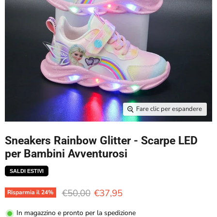
Fare clic per espandere
Sneakers Rainbow Glitter - Scarpe LED
per Bambini Avventurosi
SALDI ESTIVI
Prezzo originale
Prezzo attuale
€50,00
€37,95
Risparmia il
24
%
In magazzino e pronto per la spedizione