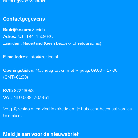
Betalingsvoorwaarden
Contactgegevens
Bedrijfsnaam:
Zenido
Adres:
Kalf 194, 1509 BC
Zaandam, Nederland (Geen bezoek- of retouradres)
E-mailadres:
info@zenido.nl
Openingstijden:
Maandag tot en met Vrijdag, 09:00 – 17:00
(GMT+01:00)
KVK:
67243053
VAT:
NL002381707B61
Volg
@zenido.nl
en vind inspiratie om je huis echt helemaal van jou
te maken.
Meld je aan voor de nieuwsbrief