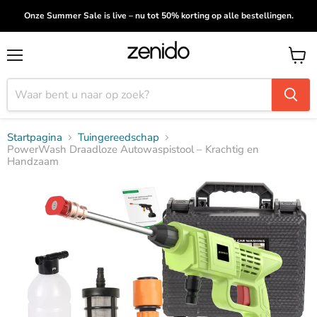
Onze Summer Sale is live – nu tot 50% korting op alle bestellingen.
Menu
Winke
bekijk
Startpagina
Tuingereedschap
PowerWash Draadloze Autowaspistool – Krachtig en
Handzaam