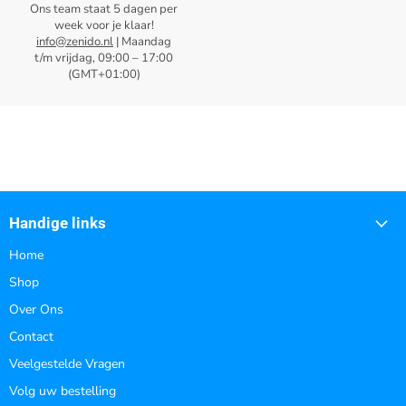
Ons team staat 5 dagen per
week voor je klaar!
info@zenido.nl
| Maandag
t/m vrijdag, 09:00 – 17:00
(GMT+01:00)
Handige links
Home
Shop
Over Ons
Contact
Veelgestelde Vragen
Volg uw bestelling