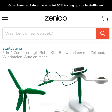
Onze Summer Sale is live – nu tot 50% korting op alle bestellingen.
Menu
Winke
bekijk
Startpagina
6-in-1 Zonne-energie Robot Kit – Bouw en Leer met Zeilboot,
Windmolen, Auto en Meer