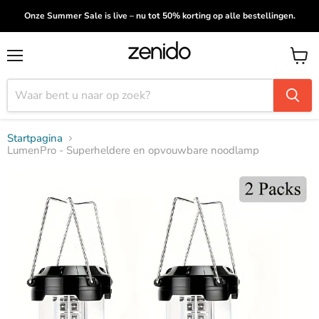
Onze Summer Sale is live – nu tot 50% korting op alle bestellingen.
Menu
Winke
bekijk
Startpagina
LumenPro - Superheldere en opvouwbare noodlamp