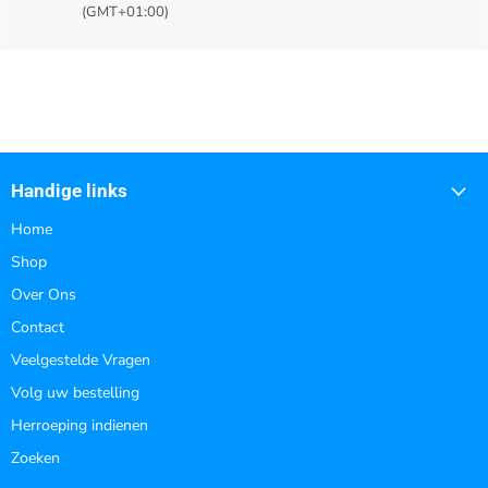
(GMT+01:00)
Handige links
Home
Shop
Over Ons
Contact
Veelgestelde Vragen
Volg uw bestelling
Herroeping indienen
Zoeken