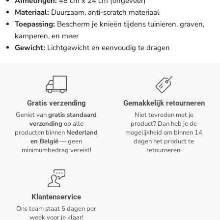
Afmetingen:
48 cm x 24 cm (ongeveer)
Materiaal:
Duurzaam, anti-scratch materiaal
Toepassing:
Bescherm je knieën tijdens tuinieren, graven,
kamperen, en meer
Gewicht:
Lichtgewicht en eenvoudig te dragen
Gratis verzending
Gemakkelijk retourneren
Geniet van
gratis standaard
Niet tevreden met je
verzending
op alle
product? Dan heb je de
producten binnen
Nederland
mogelijkheid om binnen 14
en België
— geen
dagen het product te
minimumbedrag vereist!
retourneren!
Klantenservice
Ons team staat 5 dagen per
week voor je klaar!