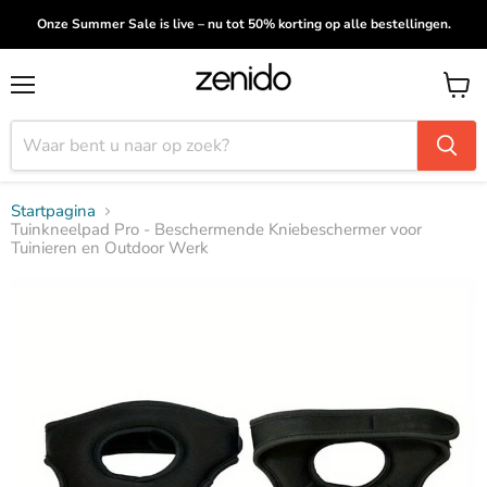
Onze Summer Sale is live – nu tot 50% korting op alle bestellingen.
Menu
Winke
bekijk
Startpagina
Tuinkneelpad Pro - Beschermende Kniebeschermer voor
Tuinieren en Outdoor Werk